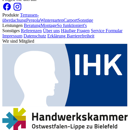
Produkte
Terrassen­
überdachung
Pergola
Wintergarten
Carport
Sonstige
Leistungen
Beratung
Montage
So funktioniert's
Sonstiges
Referenzen
Über uns
Häufige Fragen
Service Formular
Impressum
Datenschutz
Erklärung Barrierefreiheit
Wir sind Mitglied